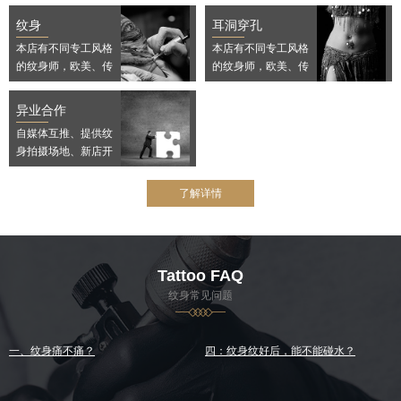
纹身
耳洞穿孔
本店有不同专工风格
本店有不同专工风格
的纹身师，欧美、传
的纹身师，欧美、传
统、School、日
统、School、日
式、中国风等，坚持
式、中国风等，坚持
异业合作
设计第一
设计第一
自媒体互推、提供纹
身拍摄场地、新店开
业可住纹身师现场纹
身，增加开业气氛，
了解详情
各种商演等等，只要
你敢想，我们就敢玩
Tattoo FAQ
纹身常见问题
一、纹身痛不痛？
四：纹身纹好后，能不能碰水？