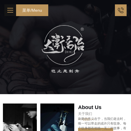
菜单/Menu
首页
Home
关于我们
About Us
我们的纹身师
Our Artist
我们的作品
Our Works
环境展示
Environmental
我们的项目
Our Project
纹身常见问题
Tattoo FAQ
About Us
联系我们
关于我们
Contact Us
刺青的意义在于，当我们老去时，
唯一可以带走的或许只有纹身。每
个纹身都有他独一无二的故事，有