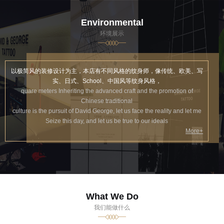
Environmental
环境展示
以极简风的装修设计为主，本店有不同风格的纹身师，像传统、欧美、写
实、日式、School、中国风等纹身风格，
quare meters Inheriting the advanced craft and the promotion of
Chinese traditional
culture is the pursuit of David George, let us face the reality and let me
Seize this day, and let us be true to our ideals
More+
What We Do
我们能做什么