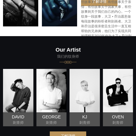
了解详情
些故事关于爱情，有些故事关于亲
情，有些故事关于国家大事，有些
故事则关于我们自己的内心。一个
纹身一段故事，大卫 • 乔治愿意做
每段故事的聆听者和刻画者。大卫
和乔治是很亲密且生活中一直互相
帮助的兄弟俩，他们为了实现共同
的理想于2010年创办大卫 • 乔治刺
青社。
Our Artist
我们的纹身师
DAVID
GEORGE
KJ
OVEN
刺青师
刺青师
刺青师
刺青师