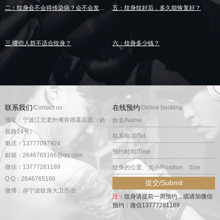
二：纹身会不会得传染病？会不会发炎？
五：纹身纹好后，多久能恢复好？
三.哪些人群不适合纹身？
六：纹身多少钱？
联系我们
在线预约
/Contact us
/Online booking
地址：宁波江北老外滩肯德基后面（扬
善路24号）
电话：13777097924
邮箱：2646765166@qq.com
微信：13777281189
Q Q：2646765166
微博：@宁波纹身大卫乔治
注：
纹身请提前一周预约，或请加微信
预约：微信13777281189